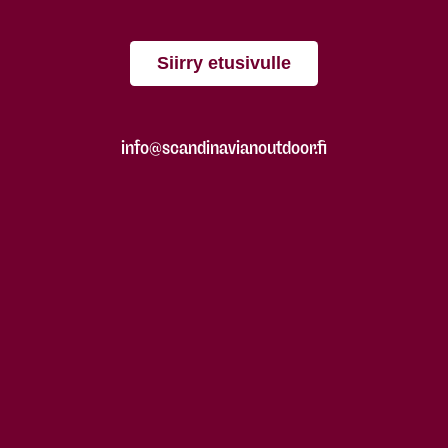
Siirry etusivulle
info@scandinavianoutdoor.fi