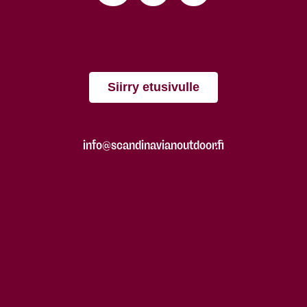
Siirry etusivulle
info@scandinavianoutdoor.fi