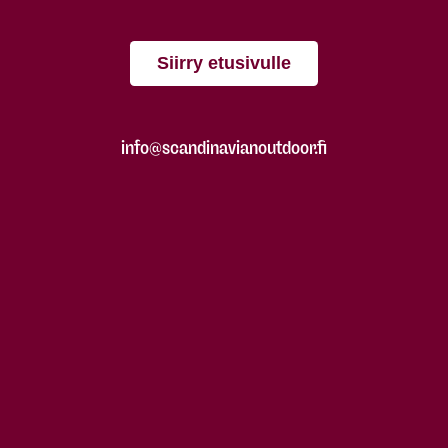
Siirry etusivulle
info@scandinavianoutdoor.fi