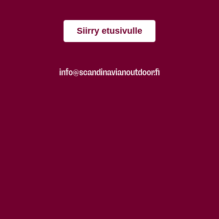
Siirry etusivulle
info@scandinavianoutdoor.fi