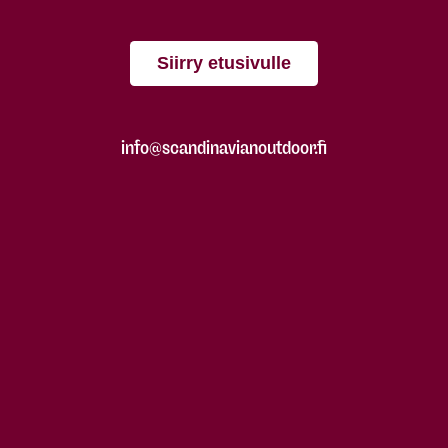
Siirry etusivulle
info@scandinavianoutdoor.fi