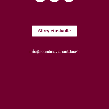
Siirry etusivulle
info@scandinavianoutdoor.fi