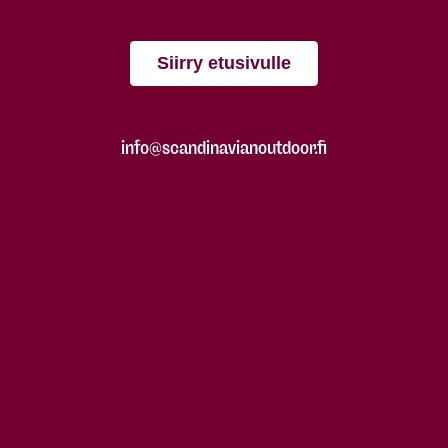
Siirry etusivulle
info@scandinavianoutdoor.fi