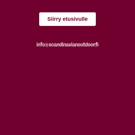
Siirry etusivulle
info@scandinavianoutdoor.fi