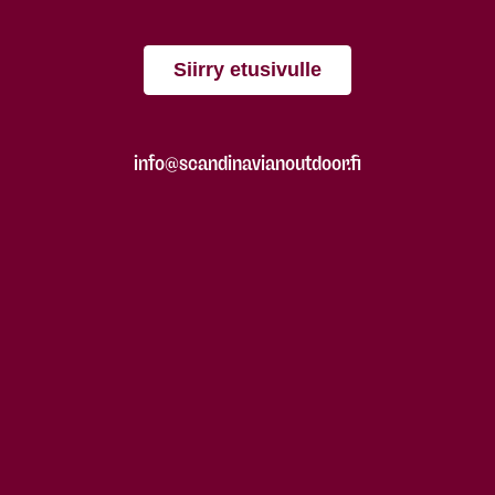
Siirry etusivulle
info@scandinavianoutdoor.fi