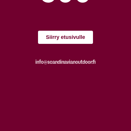
Siirry etusivulle
info@scandinavianoutdoor.fi