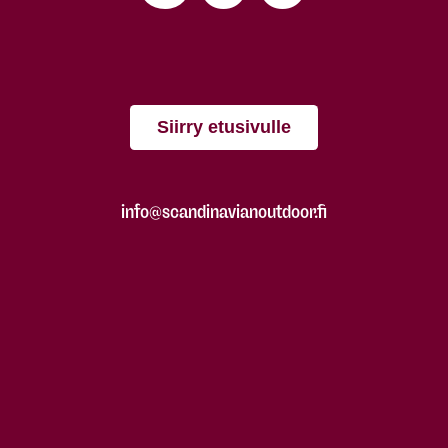
Siirry etusivulle
info@scandinavianoutdoor.fi