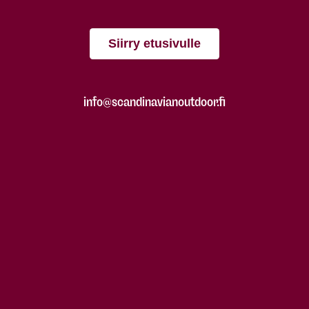
Siirry etusivulle
info@scandinavianoutdoor.fi