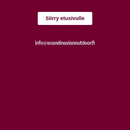
Siirry etusivulle
info@scandinavianoutdoor.fi