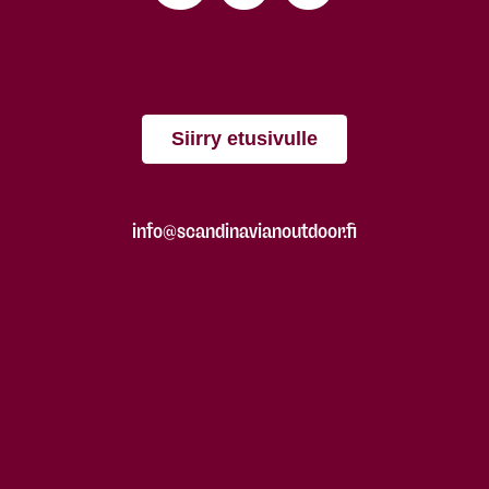
Siirry etusivulle
info@scandinavianoutdoor.fi