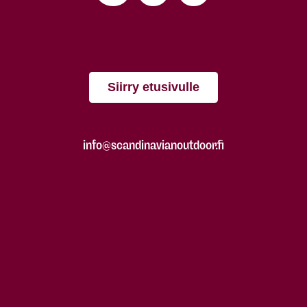
Siirry etusivulle
info@scandinavianoutdoor.fi