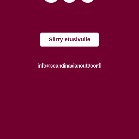
Siirry etusivulle
info@scandinavianoutdoor.fi