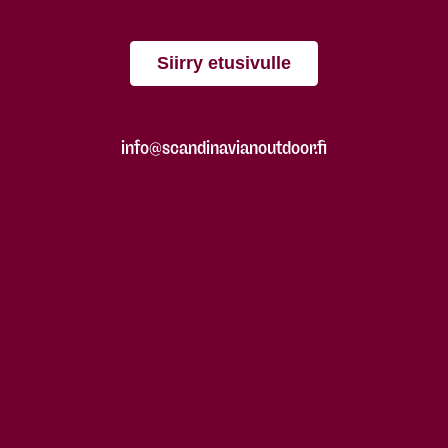
Siirry etusivulle
info@scandinavianoutdoor.fi