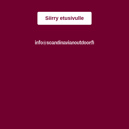
Siirry etusivulle
info@scandinavianoutdoor.fi