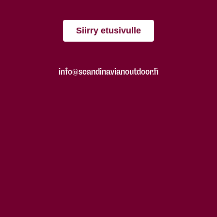
Siirry etusivulle
info@scandinavianoutdoor.fi