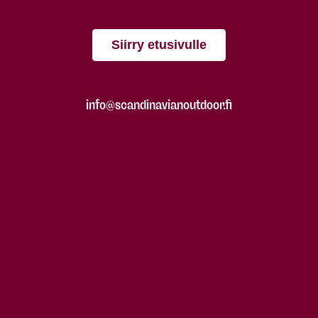
Siirry etusivulle
info@scandinavianoutdoor.fi