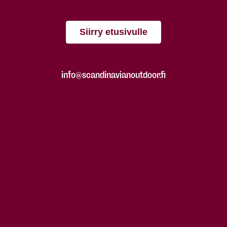
Siirry etusivulle
info@scandinavianoutdoor.fi