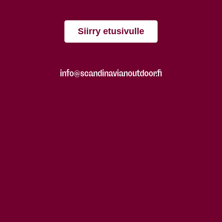
Siirry etusivulle
info@scandinavianoutdoor.fi