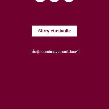
Siirry etusivulle
info@scandinavianoutdoor.fi