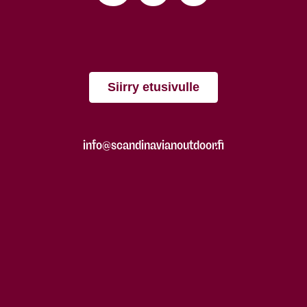
Siirry etusivulle
info@scandinavianoutdoor.fi