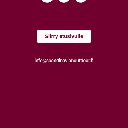
Siirry etusivulle
info@scandinavianoutdoor.fi