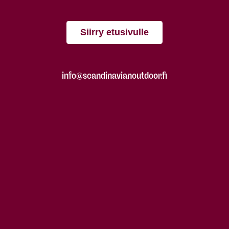
Siirry etusivulle
info@scandinavianoutdoor.fi