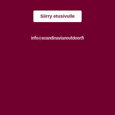
Siirry etusivulle
info@scandinavianoutdoor.fi