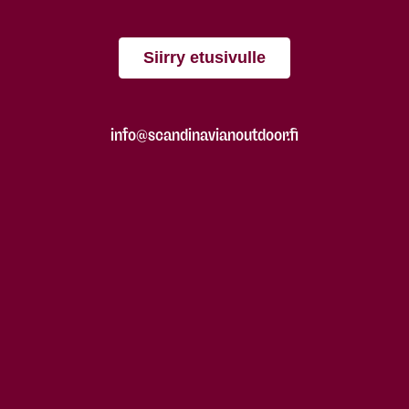
Siirry etusivulle
info@scandinavianoutdoor.fi