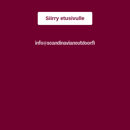
Siirry etusivulle
info@scandinavianoutdoor.fi