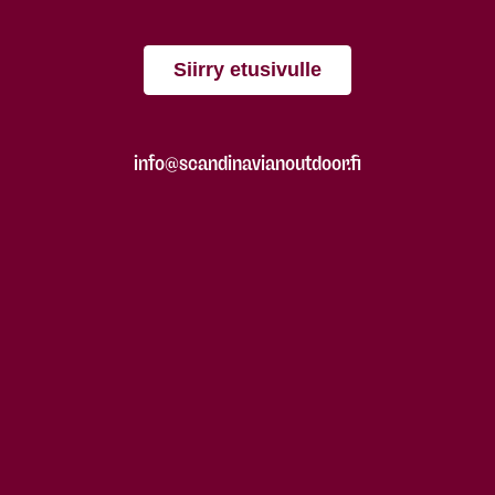
Siirry etusivulle
info@scandinavianoutdoor.fi