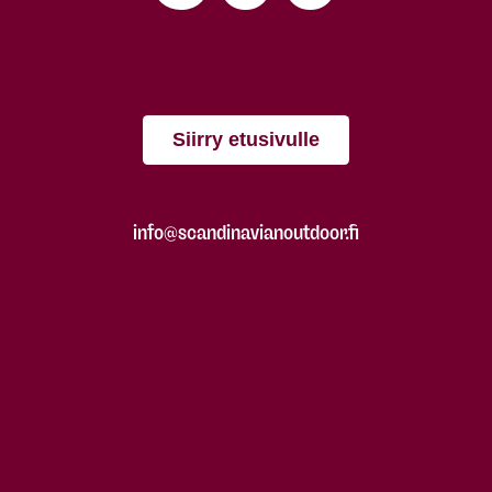
Siirry etusivulle
info@scandinavianoutdoor.fi