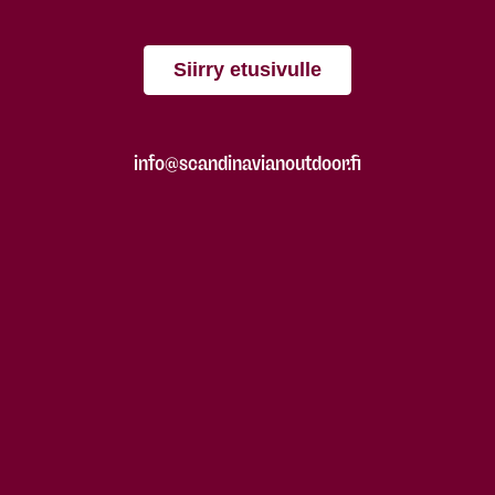
Siirry etusivulle
info@scandinavianoutdoor.fi