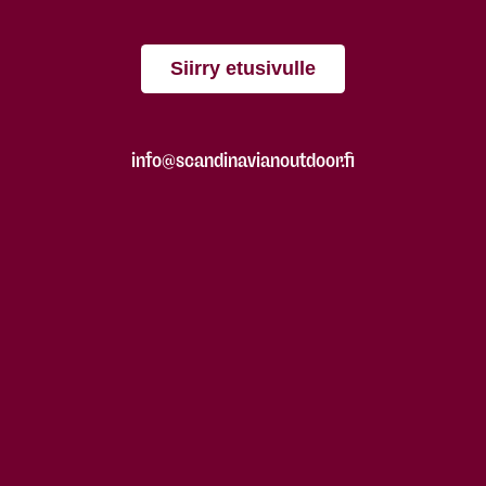
Siirry etusivulle
info@scandinavianoutdoor.fi