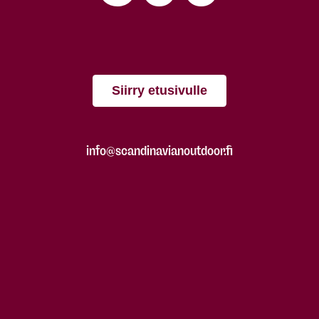
Siirry etusivulle
info@scandinavianoutdoor.fi