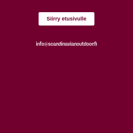
Siirry etusivulle
info@scandinavianoutdoor.fi