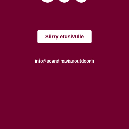
Siirry etusivulle
info@scandinavianoutdoor.fi