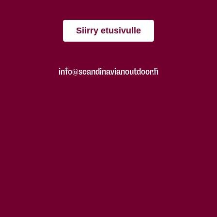
Siirry etusivulle
info@scandinavianoutdoor.fi