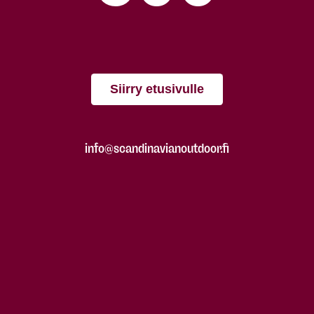
Siirry etusivulle
info@scandinavianoutdoor.fi