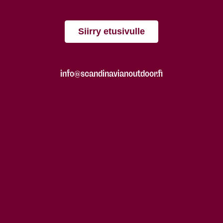
Siirry etusivulle
info@scandinavianoutdoor.fi