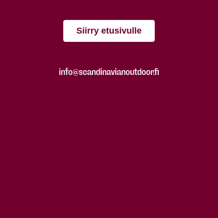
Siirry etusivulle
info@scandinavianoutdoor.fi