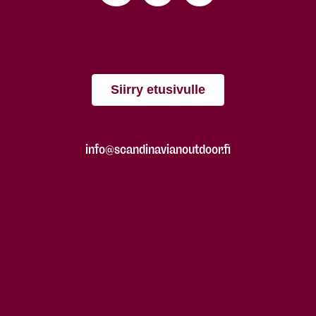
Siirry etusivulle
info@scandinavianoutdoor.fi