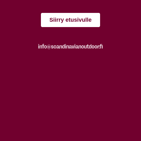
Siirry etusivulle
info@scandinavianoutdoor.fi