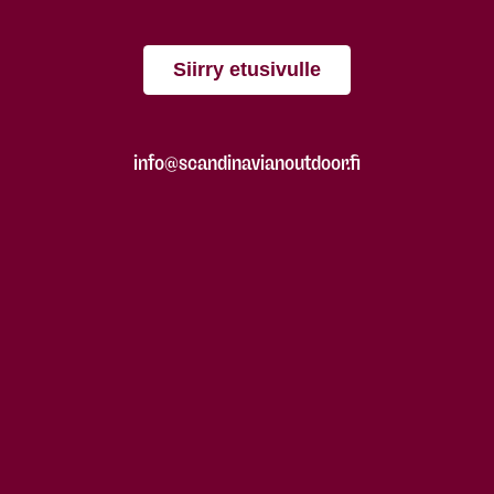
Siirry etusivulle
info@scandinavianoutdoor.fi