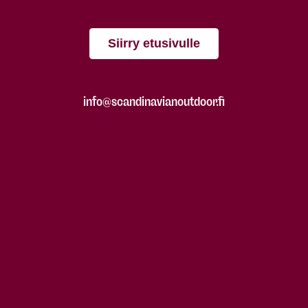
Siirry etusivulle
info@scandinavianoutdoor.fi