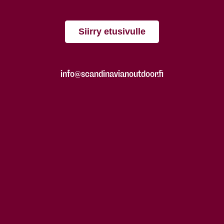
Siirry etusivulle
info@scandinavianoutdoor.fi