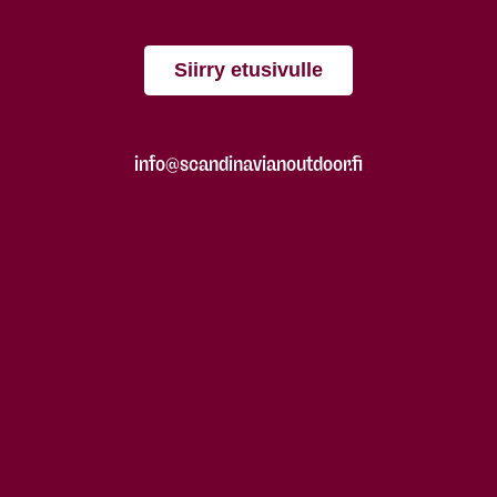
Siirry etusivulle
info@scandinavianoutdoor.fi