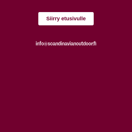
Siirry etusivulle
info@scandinavianoutdoor.fi