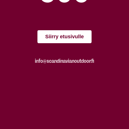
Siirry etusivulle
info@scandinavianoutdoor.fi