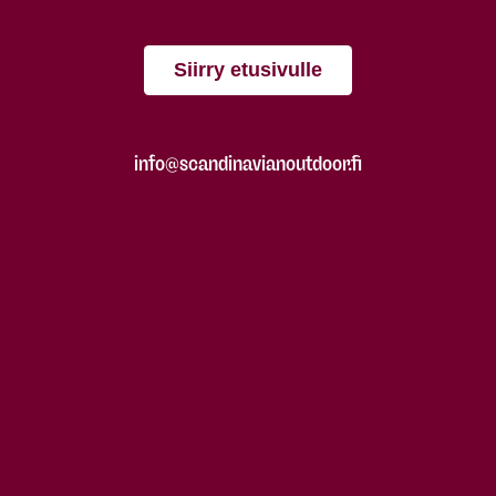
Siirry etusivulle
info@scandinavianoutdoor.fi