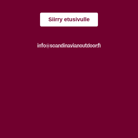
Siirry etusivulle
info@scandinavianoutdoor.fi